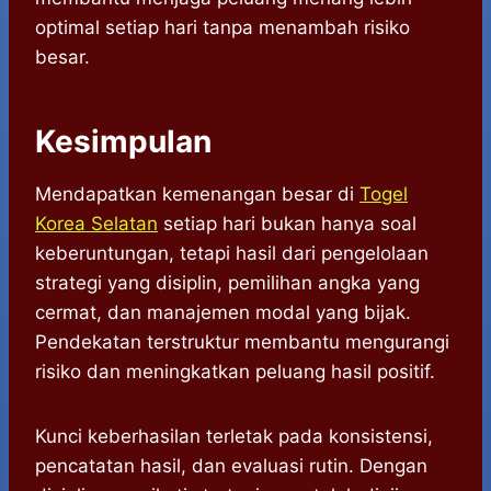
optimal setiap hari tanpa menambah risiko
besar.
Kesimpulan
Mendapatkan kemenangan besar di
Togel
Korea Selatan
setiap hari bukan hanya soal
keberuntungan, tetapi hasil dari pengelolaan
strategi yang disiplin, pemilihan angka yang
cermat, dan manajemen modal yang bijak.
Pendekatan terstruktur membantu mengurangi
risiko dan meningkatkan peluang hasil positif.
Kunci keberhasilan terletak pada konsistensi,
pencatatan hasil, dan evaluasi rutin. Dengan