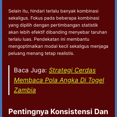
Selain itu, hindari terlalu banyak kombinasi
sekaligus. Fokus pada beberapa kombinasi
yang dipilih dengan pertimbangan statistik
akan lebih efektif dibanding menyebar taruhan
terlalu luas. Pendekatan ini membantu
mengoptimalkan modal kecil sekaligus menjaga
peluang menang tetap realistis.
Baca Juga:
Strategi Cerdas
Membaca Pola Angka Di Togel
Zambia
Pentingnya Konsistensi Dan