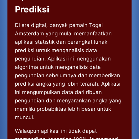
Prediksi
Di era digital, banyak pemain Togel
Amsterdam yang mulai memanfaatkan
aplikasi statistik dan perangkat lunak
prediksi untuk menganalisis data
pengundian. Aplikasi ini menggunakan
algoritma untuk menganalisis data
pengundian sebelumnya dan memberikan
prediksi angka yang lebih terarah. Aplikasi
ini mengumpulkan data dari ribuan
pengundian dan menyarankan angka yang
memiliki probabilitas lebih besar untuk
muncul.
Walaupun aplikasi ini tidak dapat