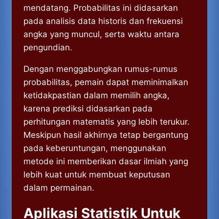
mendatang. Probabilitas ini didasarkan
pada analisis data historis dan frekuensi
angka yang muncul, serta waktu antara
pengundian.
Dengan menggabungkan rumus-rumus
probabilitas, pemain dapat meminimalkan
ketidakpastian dalam memilih angka,
karena prediksi didasarkan pada
perhitungan matematis yang lebih terukur.
Meskipun hasil akhirnya tetap bergantung
pada keberuntungan, menggunakan
metode ini memberikan dasar ilmiah yang
lebih kuat untuk membuat keputusan
dalam permainan.
Aplikasi Statistik Untuk