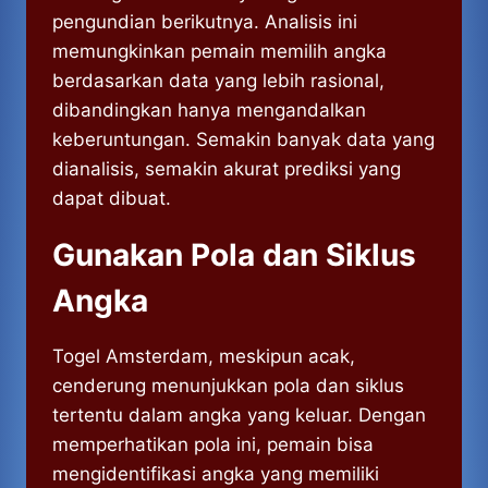
pengundian berikutnya. Analisis ini
memungkinkan pemain memilih angka
berdasarkan data yang lebih rasional,
dibandingkan hanya mengandalkan
keberuntungan. Semakin banyak data yang
dianalisis, semakin akurat prediksi yang
dapat dibuat.
Gunakan Pola dan Siklus
Angka
Togel Amsterdam, meskipun acak,
cenderung menunjukkan pola dan siklus
tertentu dalam angka yang keluar. Dengan
memperhatikan pola ini, pemain bisa
mengidentifikasi angka yang memiliki