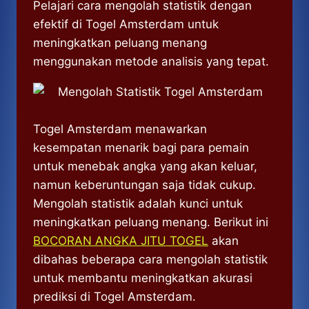
Pelajari cara mengolah statistik dengan
efektif di Togel Amsterdam untuk
meningkatkan peluang menang
menggunakan metode analisis yang tepat.
Togel Amsterdam menawarkan
kesempatan menarik bagi para pemain
untuk menebak angka yang akan keluar,
namun keberuntungan saja tidak cukup.
Mengolah statistik adalah kunci untuk
meningkatkan peluang menang. Berikut ini
BOCORAN ANGKA JITU TOGEL
akan
dibahas beberapa cara mengolah statistik
untuk membantu meningkatkan akurasi
prediksi di Togel Amsterdam.