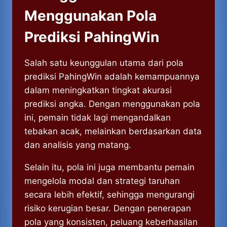
Menggunakan Pola
Prediksi PahingWin
Salah satu keunggulan utama dari pola
prediksi PahingWin adalah kemampuannya
dalam meningkatkan tingkat akurasi
prediksi angka. Dengan menggunakan pola
ini, pemain tidak lagi mengandalkan
tebakan acak, melainkan berdasarkan data
dan analisis yang matang.
Selain itu, pola ini juga membantu pemain
mengelola modal dan strategi taruhan
secara lebih efektif, sehingga mengurangi
risiko kerugian besar. Dengan penerapan
pola yang konsisten, peluang keberhasilan