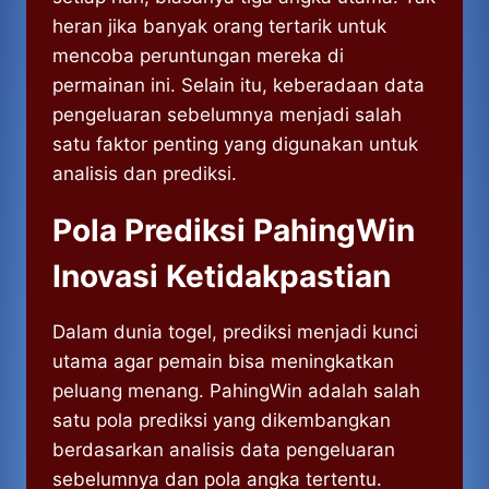
heran jika banyak orang tertarik untuk
mencoba peruntungan mereka di
permainan ini. Selain itu, keberadaan data
pengeluaran sebelumnya menjadi salah
satu faktor penting yang digunakan untuk
analisis dan prediksi.
Pola Prediksi PahingWin
Inovasi Ketidakpastian
Dalam dunia togel, prediksi menjadi kunci
utama agar pemain bisa meningkatkan
peluang menang. PahingWin adalah salah
satu pola prediksi yang dikembangkan
berdasarkan analisis data pengeluaran
sebelumnya dan pola angka tertentu.