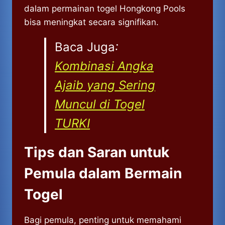
dalam permainan togel Hongkong Pools
bisa meningkat secara signifikan.
Baca Juga
:
Kombinasi Angka
Ajaib yang Sering
Muncul di Togel
TURKI
Tips dan Saran untuk
Pemula dalam Bermain
Togel
Bagi pemula, penting untuk memahami