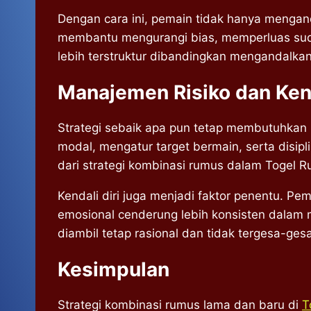
Dengan cara ini, pemain tidak hanya mengan
membantu mengurangi bias, memperluas sudu
lebih terstruktur dibandingkan mengandalkan
Manajemen Risiko dan Kend
Strategi sebaik apa pun tetap membutuhkan
modal, mengatur target bermain, serta disip
dari strategi kombinasi rumus dalam Togel R
Kendali diri juga menjadi faktor penentu. 
emosional cenderung lebih konsisten dalam 
diambil tetap rasional dan tidak tergesa-gesa
Kesimpulan
Strategi kombinasi rumus lama dan baru di
T