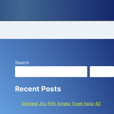
Search
Search
Recent Posts
Strategi Jitu Pilih Angka Togel Italia 4D