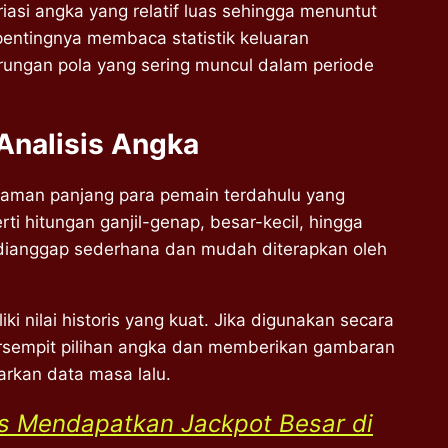
ariasi angka yang relatif luas sehingga menuntut
 pentingnya membaca statistik keluaran
rungan pola yang sering muncul dalam periode
Analisis Angka
aman panjang para pemain terdahulu yang
i hitungan ganjil-genap, besar-kecil, hingga
 dianggap sederhana dan mudah diterapkan oleh
ki nilai historis yang kuat. Jika digunakan secara
rsempit pilihan angka dan memberikan gambaran
rkan data masa lalu.
as Mendapatkan Jackpot Besar di