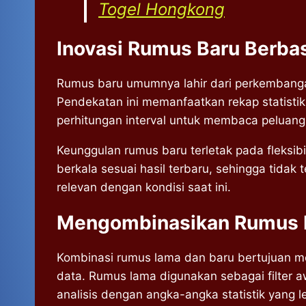
Togel Hongkong
Inovasi Rumus Baru Berbas
Rumus baru umumnya lahir dari perkembang
Pendekatan ini memanfaatkan rekap statistik
perhitungan interval untuk membaca peluang s
Keunggulan rumus baru terletak pada fleksibil
berkala sesuai hasil terbaru, sehingga tidak
relevan dengan kondisi saat ini.
Mengombinasikan Rumus 
Kombinasi rumus lama dan baru bertujuan me
data. Rumus lama digunakan sebagai filter
analisis dengan angka-angka statistik yang le