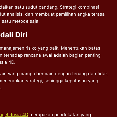
dalkan satu sudut pandang. Strategi kombinasi
t analisis, dan membuat pemilihan angka terasa
 satu metode saja.
ali Diri
 manajemen risiko yang baik. Menentukan batas
lin terhadap rencana awal adalah bagian penting
usia 4D.
Pemain yang mampu bermain dengan tenang dan tidak
menerapkan strategi, sehingga keputusan yang
.
ogel Rusia 4D
merupakan pendekatan yang