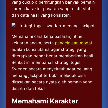
yang cukup diperhitungkan banyak pemain
karena karakter pasaran yang relatif stabil
dan data hasil yang konsisten.
Memahami cara kerja pasaran, ritme
keluaran angka, serta
pengelolaan modal
adalah kunci utama agar strategi yang
diterapkan benar benar memberikan hasil.
Berikut ini membahas strategi togel
Sweden secara menyeluruh agar peluang
menang jackpot terbukti meledak bisa
dirasakan secara nyata oleh pemain yang
disiplin dan fokus.
Memahami Karakter