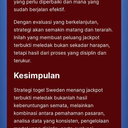
yang perlu diperbaiki dan mana yang
sudah berjalan efektif.
Dengan evaluasi yang berkelanjutan,
strategi akan semakin matang dan terarah.
Inilah yang membuat peluang jackpot
terbukti meledak bukan sekadar harapan,
tetapi hasil dari proses yang disiplin dan
terukur.
Kesimpulan
Strategi togel Sweden menang jackpot
terbukti meledak bukanlah hasil
keberuntungan semata, melainkan
kombinasi antara pemahaman pasaran,
analisa data yang konsisten, pengelolaan