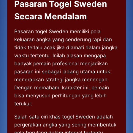
Pasaran Togel Sweden
Secara Mendalam
Pasaran togel Sweden memiliki pola
keluaran angka yang cenderung rapi dan
tidak terlalu acak jika diamati dalam jangka
waktu tertentu. Inilah alasan mengapa
banyak pemain profesional menjadikan
pasaran ini sebagai ladang utama untuk
menerapkan strategi jangka menengah.
Dengan memahami karakter ini, pemain
bisa menyusun perhitungan yang lebih
terukur.
Salah satu ciri khas togel Sweden adalah
pergerakan angka yang sering membentuk
pola berulang dalam interval tertentu.