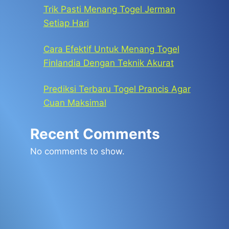
Trik Pasti Menang Togel Jerman
Setiap Hari
Cara Efektif Untuk Menang Togel
Finlandia Dengan Teknik Akurat
Prediksi Terbaru Togel Prancis Agar
Cuan Maksimal
Recent Comments
No comments to show.