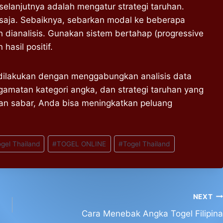
selanjutnya adalah mengatur strategi taruhan.
saja. Sebaiknya, sebarkan modal ke beberapa
 dianalisis. Gunakan sistem bertahap (progressive
hasil positif.
 dilakukan dengan menggabungkan analisis data
gamatan kategori angka, dan strategi taruhan yang
an sabar, Anda bisa meningkatkan peluang
ogel Thailand
#
TOGEL ONLINE
#
Togel Thailand
NEXT
Cara Menebak Angka Togel Filipina