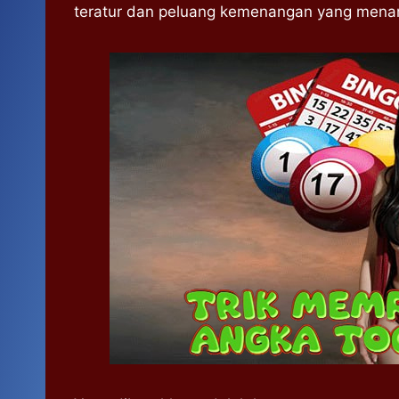
t
e
s
e
p
e
r
teratur dan peluang kemenangan yang menar
s
b
e
g
e
e
A
o
n
r
p
o
g
a
p
k
e
m
r