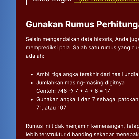
Gunakan Rumus Perhitung
Selain mengandalkan data historis, Anda ju
memprediksi pola. Salah satu rumus yang cu
adalah:
Ambil tiga angka terakhir dari hasil und
Jumlahkan masing-masing digitnya
Contoh: 746 → 7 + 4 + 6 = 17
Gunakan angka 1 dan 7 sebagai patokan u
71, atau 107
Rumus ini tidak menjamin kemenangan, teta
lebih terstruktur dibanding sekadar menebak