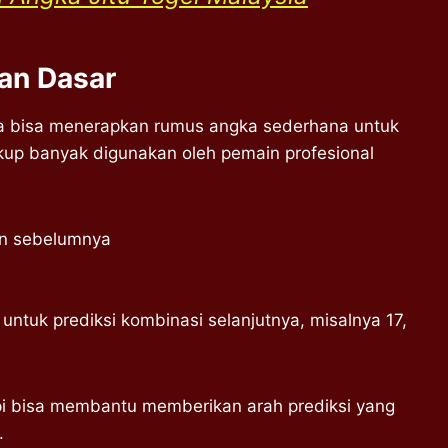
an Dasar
ga bisa menerapkan rumus angka sederhana untuk
kup banyak digunakan oleh pemain profesional
ian sebelumnya
ntuk prediksi kombinasi selanjutnya, misalnya 17,
pi bisa membantu memberikan arah prediksi yang
.