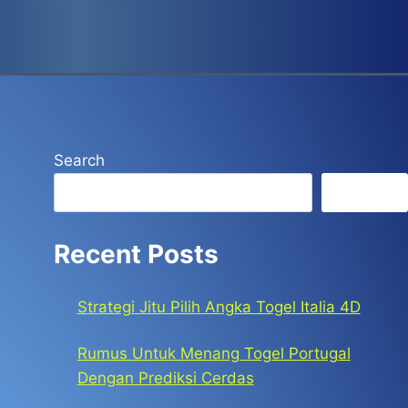
Search
Search
Recent Posts
Strategi Jitu Pilih Angka Togel Italia 4D
Rumus Untuk Menang Togel Portugal
Dengan Prediksi Cerdas