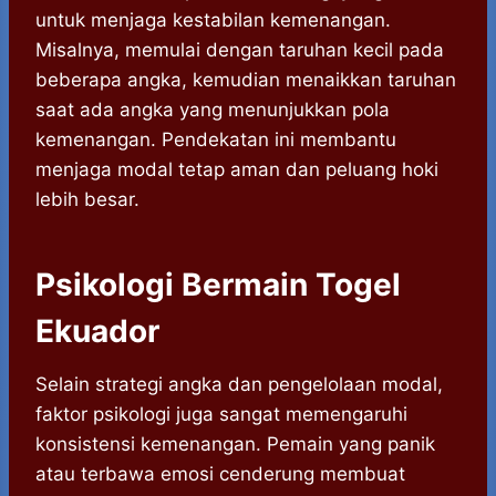
untuk menjaga kestabilan kemenangan.
Misalnya, memulai dengan taruhan kecil pada
beberapa angka, kemudian menaikkan taruhan
saat ada angka yang menunjukkan pola
kemenangan. Pendekatan ini membantu
menjaga modal tetap aman dan peluang hoki
lebih besar.
Psikologi Bermain Togel
Ekuador
Selain strategi angka dan pengelolaan modal,
faktor psikologi juga sangat memengaruhi
konsistensi kemenangan. Pemain yang panik
atau terbawa emosi cenderung membuat