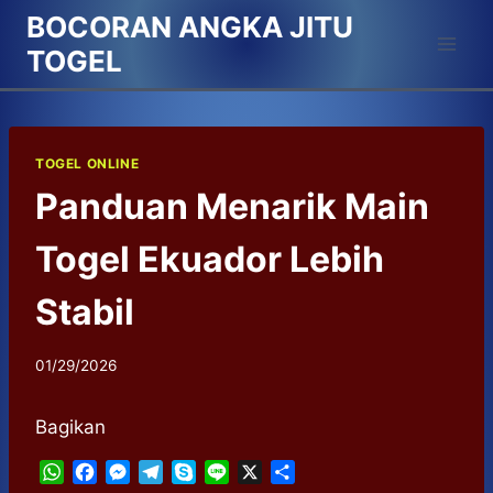
Skip
BOCORAN ANGKA JITU
to
TOGEL
content
TOGEL ONLINE
Panduan Menarik Main
Togel Ekuador Lebih
Stabil
01/29/2026
Bagikan
W
F
M
T
S
L
X
S