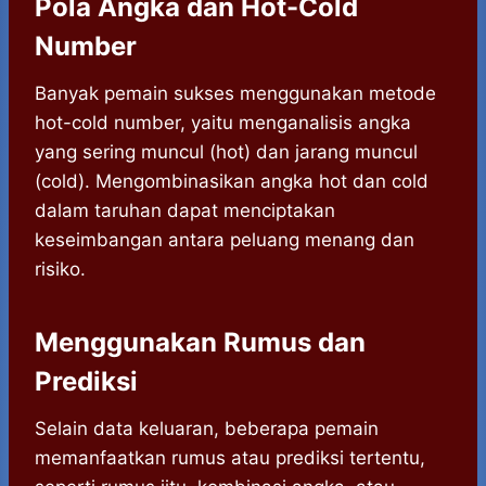
Pola Angka dan Hot-Cold
Number
Banyak pemain sukses menggunakan metode
hot-cold number, yaitu menganalisis angka
yang sering muncul (hot) dan jarang muncul
(cold). Mengombinasikan angka hot dan cold
dalam taruhan dapat menciptakan
keseimbangan antara peluang menang dan
risiko.
Menggunakan Rumus dan
Prediksi
Selain data keluaran, beberapa pemain
memanfaatkan rumus atau prediksi tertentu,